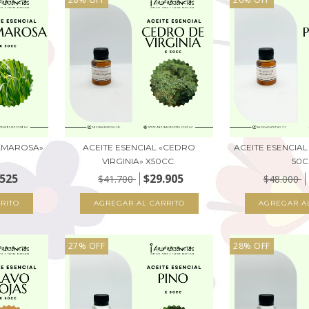
ALMAROSA»
ACEITE ESENCIAL «CEDRO
ACEITE ESENCIAL
VIRGINIA» X50CC.
50C
.525
$29.905
$41.700
$48.000
27
%
OFF
28
%
OFF