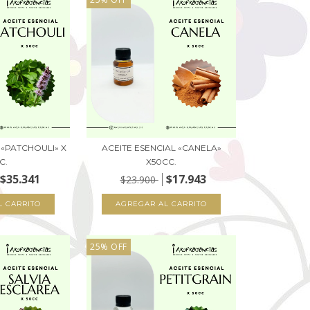
 «PATCHOULI» X
ACEITE ESENCIAL «CANELA»
C.
X50CC.
$35.341
$17.943
$23.900
25
%
OFF