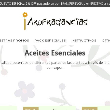
CUENTO ESPECIAL: 5% OFF pagando en por TRANSFERENCIA o en EFECTIVO al ret
ESTRAS PROMOS
PACK ESPECIALES
INSTRUCTIVOS
OTR
Aceites Esenciales
calidad obtenidos de diferentes partes de las plantas a través de la d
con vapor.
28
%
OFF
26
%
OFF