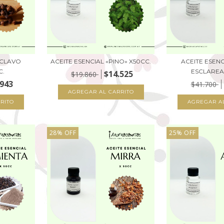
«CLAVO
ACEITE ESENCIAL «PINO» X50CC.
ACEITE ESENC
C.
ESCLAREA
$14.525
$19.860
.943
$41.700
28
%
OFF
25
%
OFF