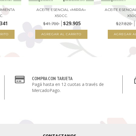
PIMIENTA
ACEITE ESENCIAL «MIRRA»
ACEITE ESENCI
C.
X50CC.
X50
.341
$29.905
$41.700
$27.820
COMPRA CON TARJETA
Pagá hasta en 12 cuotas a través de
MercadoPago.
CONTACTANOS