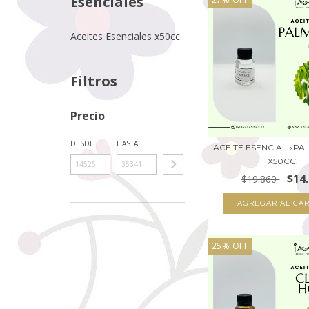
Esenciales
Aceites Esenciales x50cc.
Filtros
Precio
DESDE
HASTA
ACEITE ESENCIAL «P
X50CC.
$14
$19.860
25
%
OFF