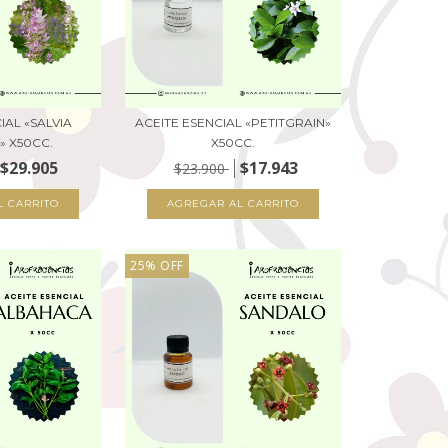
IAL «SALVIA
ACEITE ESENCIAL «PETITGRAIN»
» X50CC.
X50CC.
$29.905
$17.943
$23.900
25
%
OFF