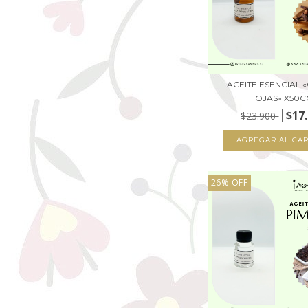
ACEITE ESENCIAL 
HOJAS» X50C
$17
$23.900
26
%
OFF