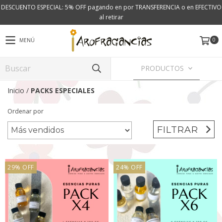
DESCUENTO ESPECIAL: 5% OFF pagando en por TRANSFERENCIA o en EFECTIVO
al retirar
0
MENÚ
PRODUCTOS
Inicio
/
PACKS ESPECIALES
Ordenar por
FILTRAR
29
%
OFF
24
%
OFF