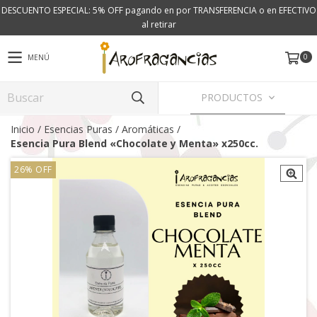
DESCUENTO ESPECIAL: 5% OFF pagando en por TRANSFERENCIA o en EFECTIVO
al retirar
0
MENÚ
PRODUCTOS
Inicio
/
Esencias Puras
/
Aromáticas
/
Esencia Pura Blend «Chocolate y Menta» x250cc.
26
%
OFF