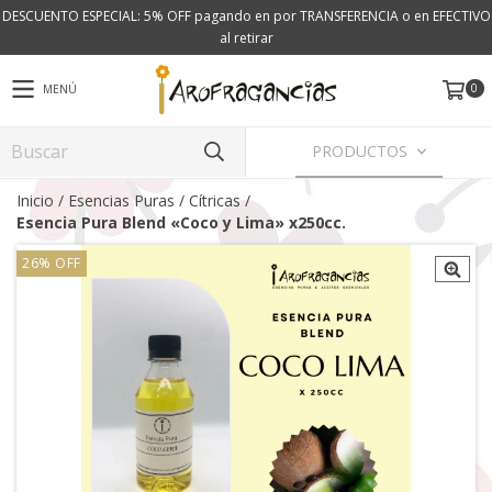
DESCUENTO ESPECIAL: 5% OFF pagando en por TRANSFERENCIA o en EFECTIVO
al retirar
0
MENÚ
PRODUCTOS
Inicio
/
Esencias Puras
/
Cítricas
/
Esencia Pura Blend «Coco y Lima» x250cc.
26
%
OFF