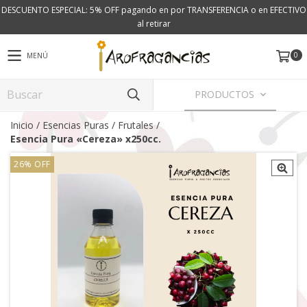
DESCUENTO ESPECIAL: 5% OFF pagando en por TRANSFERENCIA o en EFECTIVO
al retirar
0
MENÚ
PRODUCTOS
Inicio
/
Esencias Puras
/
Frutales
/
Esencia Pura «Cereza» x250cc.
26
%
OFF